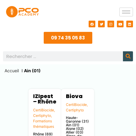
09 74 35 05 83
Accueil
I
Ain (01)
IZIpest
Biova
– Rhône
CertiBiocide
,
CertiBiocide
,
Certiphyto
Certiphyto
,
Haute-
Formations
Garonne (31)
Ain (01)
thématiques
Aisne (02)
Allier (03)
Rhône (69)
Alpes-de-