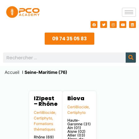
09 74 35 05 83
Accueil
I
Seine-Maritime (76)
IZIpest
Biova
– Rhône
CertiBiocide
,
CertiBiocide
,
Certiphyto
Certiphyto
,
Haute-
Formations
Garonne (31)
Ain (01)
thématiques
Aisne (02)
Allier (03)
Rhône (69)
Alpes-de-