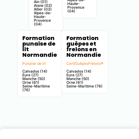
Ain (01)
Haute-
Aisne (02)
Provence
Allier (03)
(04)
Alpes-de-
Haute-
Provence
(04)
Formation
Formation
punaise de
guêpes et
lit
frelons en
Normandie
Normandie
Punaise de lit
CertiGuêpesFrelons®
Calvados (14)
Calvados (14)
Eure (27)
Eure (27)
Manche (50)
Manche (50)
Orne (61)
Orne (61)
Seine-Maritime
Seine-Maritime (76)
(76)