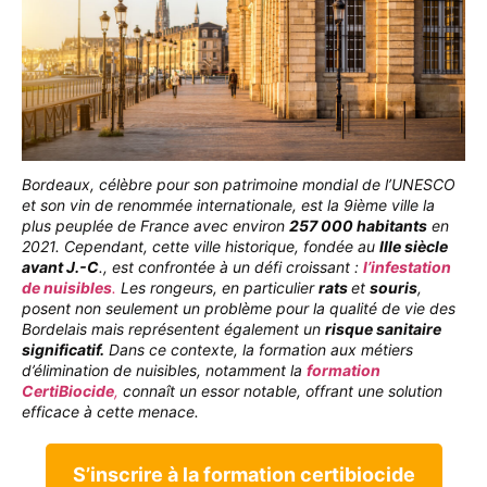
Bordeaux, célèbre pour son patrimoine mondial de l’UNESCO
et son vin de renommée internationale, est la 9
ième
ville la
plus peuplée de France avec environ
257 000 habitants
en
2021. Cependant, cette ville historique, fondée au
IIIe siècle
avant J.-C
., est confrontée à un défi croissant :
l’infestation
de nuisibles
.
Les rongeurs, en particulier
rats
et
souris
,
posent non seulement un problème pour la qualité de vie des
Bordelais mais représentent également un
risque sanitaire
significatif.
Dans ce contexte, la formation aux métiers
d’élimination de nuisibles, notamment la
formation
CertiBiocide
,
connaît un essor notable, offrant une solution
efficace à cette menace.
S’inscrire à la formation certibiocide