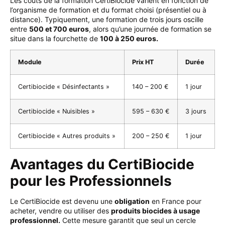
Les coûts de la formation CertiBiocide varient en fonction de
l’organisme de formation et du format choisi (présentiel ou à
distance). Typiquement, une formation de trois jours oscille
entre
500 et 700 euros
, alors qu’une journée de formation se
situe dans la fourchette de
100 à 250 euros.
Module
Prix HT
Durée
Certibiocide « Désinfectants »
140 – 200 €
1 jour
Certibiocide « Nuisibles »
595 – 630 €
3 jours
Certibiocide « Autres produits »
200 – 250 €
1 jour
Avantages du CertiBiocide
pour les Professionnels
Le CertiBiocide est devenu une
obligation
en France pour
acheter, vendre ou utiliser des
produits biocides à usage
professionnel.
Cette mesure garantit que seul un cercle