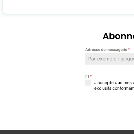
Abonne
Adresse de messagerie
*
[ ]
*
J'accepte que mes d
exclusifs conformém