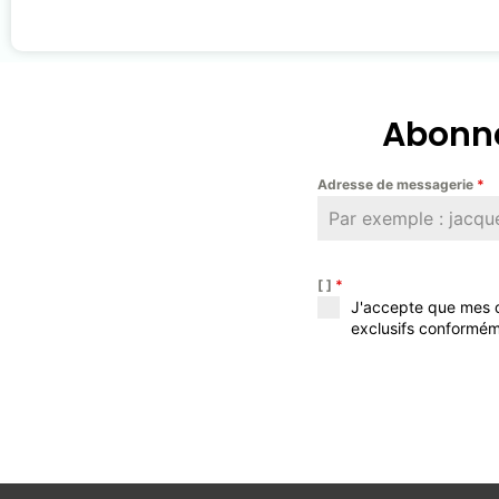
Abonne
Adresse de messagerie
*
[ ]
*
J'accepte que mes d
exclusifs conformém