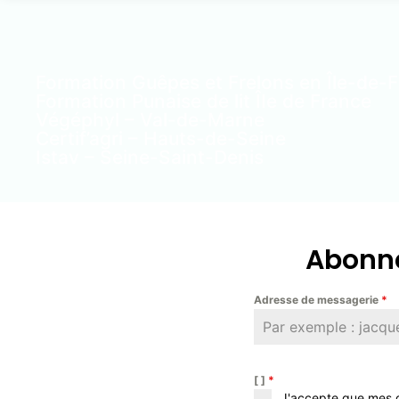
Formation Guêpes et Frelons en Île-de-
Formation Punaise de lit ÎIe de France
Végéphyl – Val-de-Marne
Certif’agri – Hauts-de-Seine
Istav – Seine-Saint-Denis
Abonne
Adresse de messagerie
*
[ ]
*
J'accepte que mes d