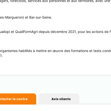
ers, forêt/bois, services aux personnes et aux territoires, avec une
oges-Margueron) et Bar-sur-Seine.
ualiopi et QualiFormAgri depuis décembre 2021, pour les actions de f
organismes habilités à mettre en œuvre des formations et tests condu
).
tacter le centre
Avis clients