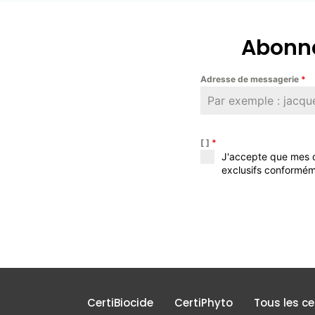
Abonne
Adresse de messagerie
*
[ ]
*
J'accepte que mes d
exclusifs conformém
CertiBiocide
CertiPhyto
Tous les c