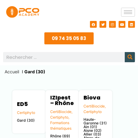
09 74 35 05 83
Accueil
I
Gard (30)
IZIpest
Biova
– Rhône
ED5
CertiBiocide
,
CertiBiocide
,
Certiphyto
Certiphyto
Certiphyto
,
Haute-
Gard (30)
Formations
Garonne (31)
Ain (01)
thématiques
Aisne (02)
Allier (03)
Rhône (69)
Alpes-de-