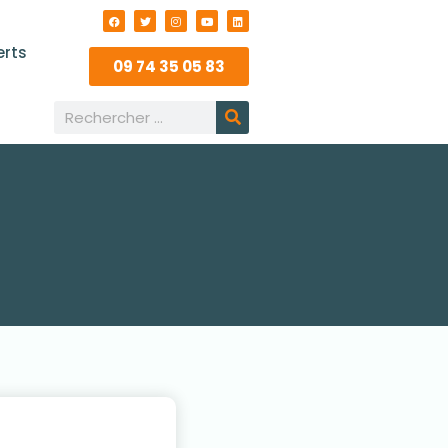
erts
09 74 35 05 83