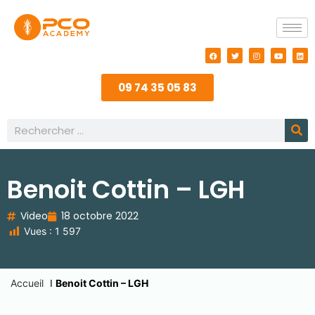
09 74 35 05 83
Benoit Cottin – LGH
Video
18 octobre 2022
Vues :
1 597
Accueil
I
Benoit Cottin – LGH