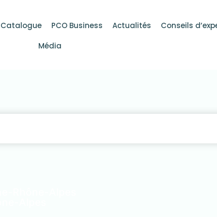
Catalogue
PCO Business
Actualités
Conseils d’exp
Média
gne-Rhône-Alpes
ône-Alpes