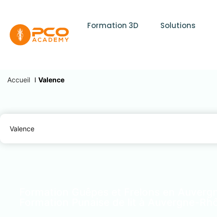
Formation 3D
Solutions
Accueil
I
Valence
Valence
Formation Guêpes et Frelons en Auver
Formation Punaise de lit à Auvergne-Rh