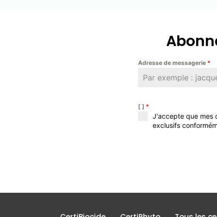
Abonne
Adresse de messagerie
*
[ ]
*
J'accepte que mes d
exclusifs conformém
CertiBiocide
CertiPhyto
Tous les c