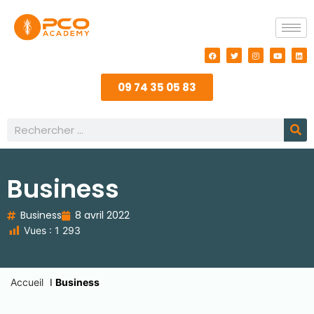
09 74 35 05 83
Business
Business
8 avril 2022
Vues :
1 293
Accueil
I
Business