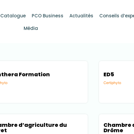
Catalogue
PCO Business
Actualités
Conseils d’exp
Média
thera Formation
ED5
phyto
Certiphyto
e (73)
Gard (30)
mbre d’agriculture du
Chambre d
ret
Drôme