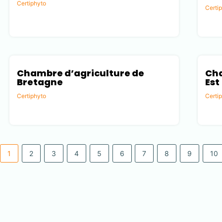
Certiphyto
Certi
Vendée (85)
Loiret
Chambre d’agriculture de
Cha
Bretagne
Est
Certiphyto
Certi
Ille-et-Vilaine (35)
Marne
1
2
3
4
5
6
7
8
9
10