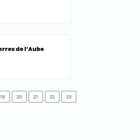
rres de l’Aube
19
20
21
22
23