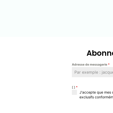
Abonne
Adresse de messagerie
*
[ ]
*
J'accepte que mes d
exclusifs conformém