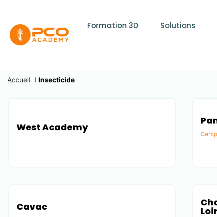
Formation 3D
Solutions
Accueil
I
Insecticide
Pan
West Academy
Certi
Loire-Atlantique (44)
Savoi
Cha
Cavac
Loi