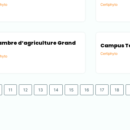
phyto
Certiphyto
 (45)
Drôme (26)
mbre d’agriculture Grand
Campus Te
Certiphyto
phyto
Aube (10)
 (51)
11
12
13
14
15
16
17
18