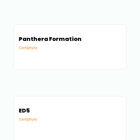
Panthera Formation
Certiphyto
Savoie (73)
ED5
Certiphyto
Gard (30)