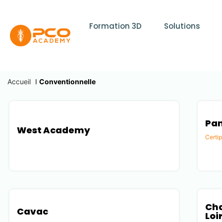
Formation 3D
Solutions
Accueil
I
Conventionnelle
Pan
West Academy
Certi
Loire-Atlantique (44)
Savoi
Cha
Cavac
Loi