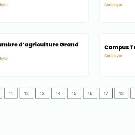
phyto
Certiphyto
 (45)
Drôme (26)
mbre d’agriculture Grand
Campus Te
Certiphyto
phyto
Aube (10)
 (51)
11
12
13
14
15
16
17
18