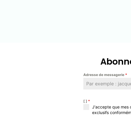
Abonne
Adresse de messagerie
*
[ ]
*
J'accepte que mes d
exclusifs conformém