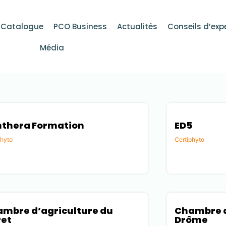
Catalogue
PCO Business
Actualités
Conseils d’exp
Média
thera Formation
ED5
phyto
Certiphyto
e (73)
Gard (30)
mbre d’agriculture du
Chambre d
ret
Drôme