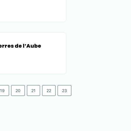
rres de l’Aube
19
20
21
22
23