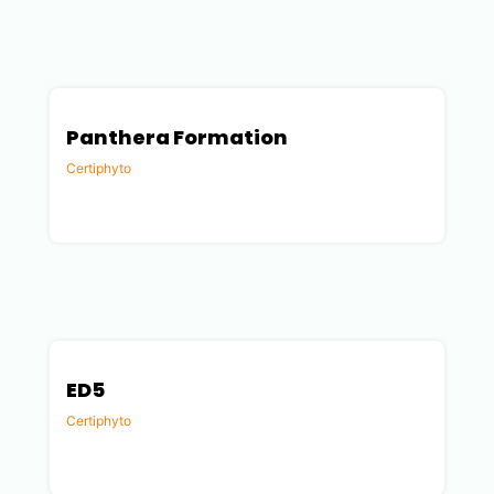
Panthera Formation
Certiphyto
Savoie (73)
ED5
Certiphyto
Gard (30)