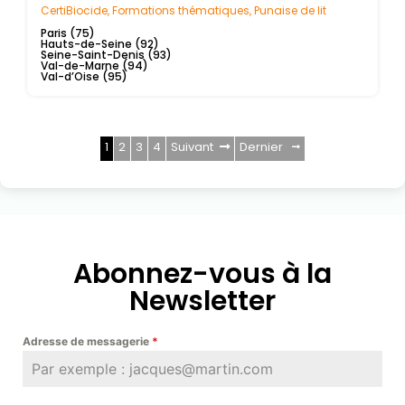
CertiBiocide
,
Formations thématiques
,
Punaise de lit
Paris (75)
Hauts-de-Seine (92)
Seine-Saint-Denis (93)
Val-de-Marne (94)
Val-d’Oise (95)
1
2
3
4
Suivant
Dernier
Abonnez-vous à la
Newsletter
Adresse de messagerie
*