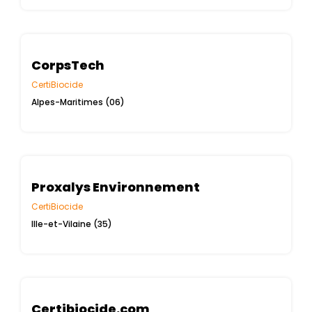
CorpsTech
CertiBiocide
Alpes-Maritimes (06)
Proxalys Environnement
CertiBiocide
Ille-et-Vilaine (35)
Certibiocide.com