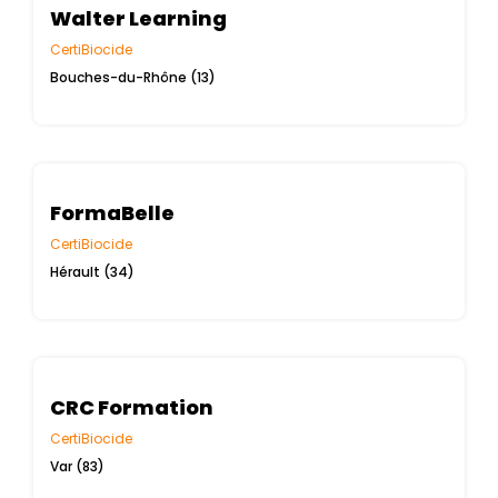
Walter Learning
CertiBiocide
Bouches-du-Rhône (13)
FormaBelle
CertiBiocide
Hérault (34)
CRC Formation
CertiBiocide
Var (83)